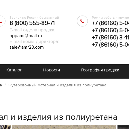
Звонок по России бесплатный
Режим работы - кругл
8 (800) 555-89-71
+7 (86160) 5-0
E-mail отдела продаж:
+7 (86160) 5-0
nppamr@mail.ru
+7 (86160) 3-4
E-mail комм. директора:
+7 (86160) 5-0
sale@amr23.com
Каталог
Новости
География продаж
е
Футеровочный материал и изделия из полиуретана
л и изделия из полиуретана