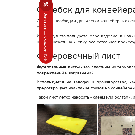
Скребок для конвейер
Заказать со скидкой 15%
Скребок необходим для чистки конвейерных лент
службы.
Используя это полиуретановое изделие, вы очи
нужно - нажать на кнопку, все остальное происхо
Футеровочный лист
Футеровочные листы
- это пластины из термопл
повреждений и загрязнений.
Используется на заводах и производствах, н
предотвращает налипание грузов на конвейерны
Такой лист легко наносить - клеем или болтами, 