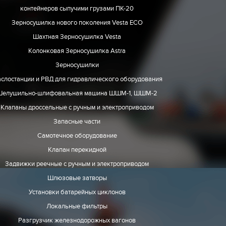
контейнеров сыпучими грузами ПК-20
Зерносушилка нового поколения Vesta ECO
Шахтная Зерносушилка Vesta
Колонковая Зерносушилка Astra
Зерносушилки
слостанции и РВД для гидравлического оборудования
Шелушильно-шлифовальная машина ШШМ-1, ШШМ-2
Клапаны дроссельные с ручным и электроприводом
Запасные части
Самотечное оборудование
Клапан перекидной
Задвижки реечные с ручным и электроприводом
Шлюзовые затворы
Установки батарейных циклонов
Локальные фильтры
Разгрузчик железнодорожных вагонов