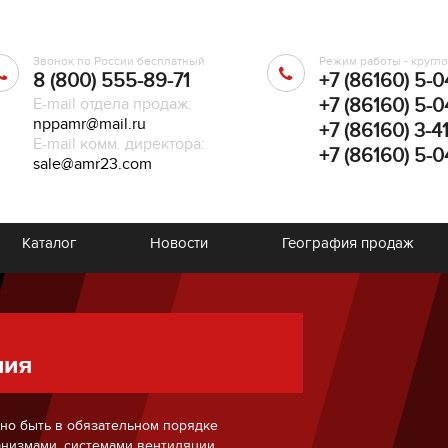
Звонок по России бесплатный
Режим работы - кругл
8 (800) 555-89-71
+7 (86160) 5-0
E-mail отдела продаж:
+7 (86160) 5-0
nppamr@mail.ru
+7 (86160) 3-4
E-mail комм. директора:
+7 (86160) 5-0
sale@amr23.com
Каталог
Новости
География продаж
 в обязательном порядке
, системами вентиляции,