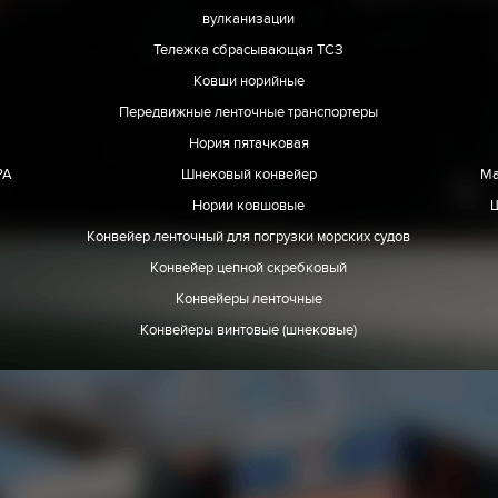
вулканизации
Тележка сбрасывающая ТСЗ
Ковши норийные
Передвижные ленточные транспортеры
Нория пятачковая
РА
Шнековый конвейер
Ма
Нории ковшовые
Конвейер ленточный для погрузки морских судов
Конвейер цепной скребковый
Конвейеры ленточные
Конвейеры винтовые (шнековые)